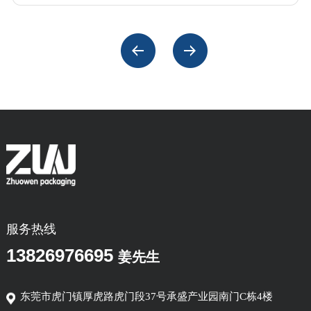
服务热线
13826976695
姜先生
东莞市虎门镇厚虎路虎门段37号承盛产业园南门C栋4楼