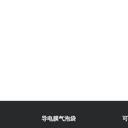
导电膜气泡袋
可