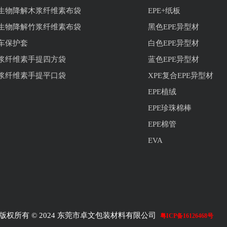
生物降解木浆纤维素布袋
EPE+纸板
生物降解竹浆纤维素布袋
黑色EPE异型材
车保护套
白色EPE异型材
浆纤维素手提四方袋
蓝色EPE异型材
浆纤维素手提平口袋
XPE复合EPE异型材
EPE植绒
EPE珍珠棉棒
EPE棉管
EVA
版权所有 © 2024 东莞市卓文包装材料有限公司
粤ICP备16126468号