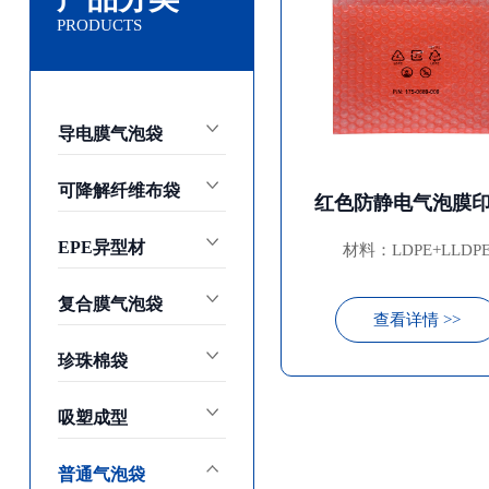
PRODUCTS
导电膜气泡袋
可降解纤维布袋
EPE异型材
材料：LDPE+LLDP
复合膜气泡袋
查看详情 >>
珍珠棉袋
吸塑成型
普通气泡袋