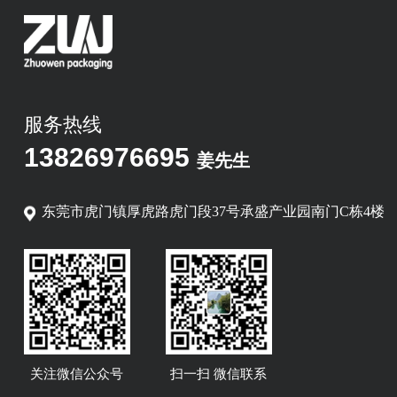
服务热线
13826976695
姜先生
东莞市虎门镇厚虎路虎门段37号承盛产业园南门C栋4楼
关注微信公众号
扫一扫 微信联系