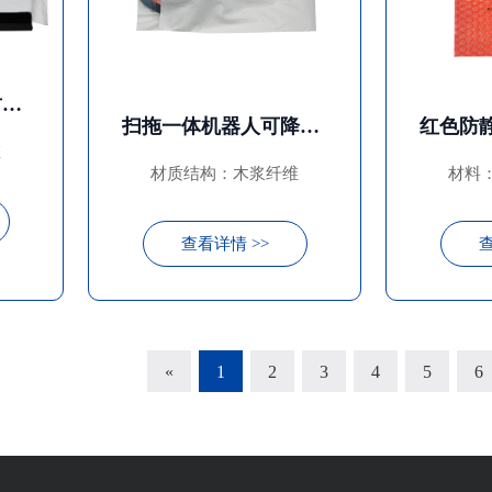
电脑显示屏可降解竹浆纤维布袋
扫拖一体机器人可降解木浆纤维布袋
维
材质结构：木浆纤维
材料：
查看详情 >>
查
«
1
2
3
4
5
6