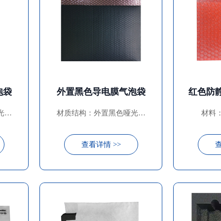
泡袋
外置黑色导电膜气泡袋
光导
材质结构：外置黑色哑光导
材料：
泡膜
电膜+内置LDPE防静电气泡
膜
查看详情 >>
查