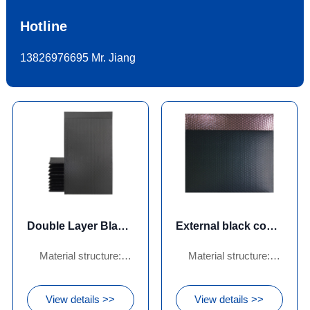
Hotline
13826976695 Mr. Jiang
Double Layer Black Conductive Film Bubble Bags
External black conductive film bubble wrap
Material structure:
Material structure:
Double layer black
external black matte
matte conductive
conductive film+internal
View details >>
View details >>
film+middle layer LDPE
LDPE anti-static bubble