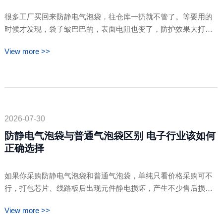
很多工厂买回来防静电气泡袋，往仓库一扔就不管了。等要用的
时候才发现，袋子皱巴巴的，表面电阻也变了，防护效果大打折
扣。其实防静电气泡袋不是买回来就能一直用，存放和使用方式
View more >>
直接影响它的防护有效期。放错地方、用错方法，可能三个月就
失效了。做好了，用一年以上都没问题。这篇文章说点实际的，
从存放环境到使用习惯，告诉你怎么让防静电……
2026-07-30
防静电气泡袋与普通气泡袋区别 电子行业该如何
正确选择
如果你采购防静电气泡袋和普通气泡袋，单纯只看价格采购可不
行，打包芯片、线路板后出现元件静电损坏，产生不少售后损
耗，这个损失可不小。卓文包装把两款袋子从材质、性能、适用
View more >>
场景做清晰对比，梳理电子行业选型思路。普通气泡袋仅具备缓