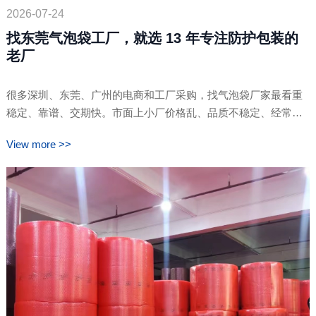
2026-07-24
找东莞气泡袋工厂，就选 13 年专注防护包装的
老厂
很多深圳、东莞、广州的电商和工厂采购，找气泡袋厂家最看重
稳定、靠谱、交期快。市面上小厂价格乱、品质不稳定、经常断
货。卓文包装是东莞虎门深耕13年的防护包装老厂，专注各类气
View more >>
泡袋生产定制，现货充足、做工稳定、支持非标定做。依托广深
区位优势，珠三角配送高效，不用担心中间商加价、批次色差、
封口开裂等问题，是企业长期备货、急单补……