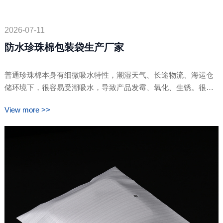
2026-07-11
防水珍珠棉包装袋生产厂家
普通珍珠棉本身有细微吸水特性，潮湿天气、长途物流、海运仓
储环境下，很容易受潮吸水，导致产品发霉、氧化、生锈。很多
普通珍珠棉袋只防震不防水，很难满足外贸出货、雨季发货的标
View more >>
准。卓文包装是专业的防水珍珠棉包装袋生产厂家，采用覆膜复
合工艺，做到防震+防水双重防护，尺寸厚度均可定制，交货稳
定，适合各行业产品防潮缓冲包装。