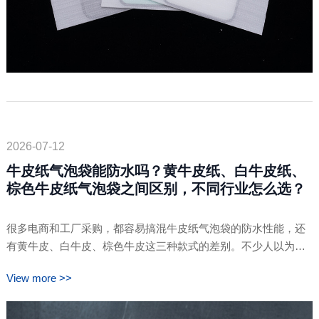
2026-07-12
牛皮纸气泡袋能防水吗？黄牛皮纸、白牛皮纸、
棕色牛皮纸气泡袋之间区别，不同行业怎么选？
很多电商和工厂采购，都容易搞混牛皮纸气泡袋的防水性能，还
有黄牛皮、白牛皮、棕色牛皮这三种款式的差别。不少人以为牛
皮纸袋本身就防水，其实并不是。想要具备防水效果，需要在牛
View more >>
皮纸外层淋一层防水膜。卓文包装结合日常接单经验，通俗讲清
楚三种袋子的区别，还有不同产品、行业该怎么选。