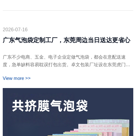
2026-07-16
广东气泡袋定制工厂，东莞周边当日送达更省心
广东不少电商、五金、电子企业定做气泡袋，都会在意配送速
度，急单缺料容易耽误打包出货。卓文包装厂址设在东莞虎门，
紧邻深圳、广州，短途物流路线成熟，东莞周边区域可实现当日
View more >>
送达。工厂自有气泡袋生产线，常规款式长期备货，加厚、覆
膜、防静电等特殊规格支持按需定制。采购可上门看样、现场调
整尺寸厚度，小批量试样、大批量长期订单都能承……