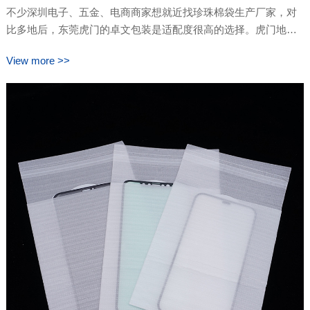
不少深圳电子、五金、电商商家想就近找珍珠棉袋生产厂家，对
比多地后，东莞虎门的卓文包装是适配度很高的选择。虎门地处
广深中间，到深圳通勤、货运时效突出，物流成本更低。工厂自
View more >>
有完整制袋产线，常规珍珠棉平口袋常备现货，防静电、覆膜加
厚款支持按需定制。深圳客户可上门看料试样，短途专线配送速
度快，急单补货不用久等。除珍珠棉袋外，气……