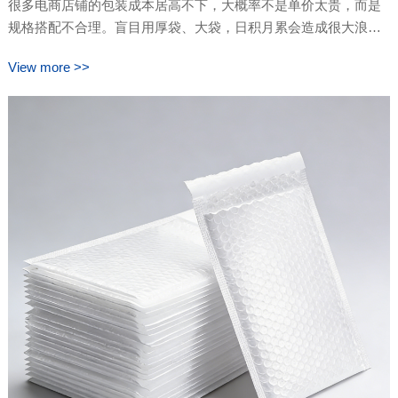
很多电商店铺的包装成本居高不下，大概率不是单价太贵，而是
规格搭配不合理。盲目用厚袋、大袋，日积月累会造成很大浪
费。太薄的袋子又容易破损、导致售后赔付。卓文包装结合多年
View more >>
电商供货经验，从厚度、尺寸、功能三个维度，教商家合理搭配
气泡袋，在不降低包裹防护力的前提下，精简多余开销，实现发
货省心、成本可控。