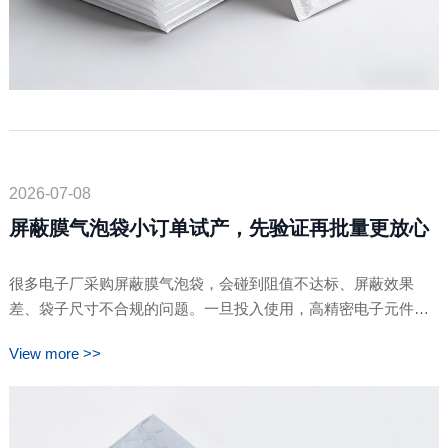
2026-07-08
屏蔽膜气泡袋小订单试产，先验证再批量更放心
很多电子厂采购屏蔽膜气泡袋，会碰到阻值不达标、屏蔽效果
差、袋子尺寸不合规的问题。一旦投入使用，高精密电子元件很
容易出现静电损坏。卓文包装支持小订单试产，先打样、先检
View more >>
测、先试用，确认品质没问题，再做大批量生产。或许能帮工厂
避开大部分包装踩坑问题，采购也能更安心。