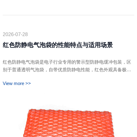
冲防震能力，没有静电疏导功能；防静电气泡袋可消散摩擦静
电，保护静电敏感元器件。厂区位于东莞虎门，两……
2026-07-28
红色防静电气泡袋的性能特点与适用场景
红色防静电气泡袋是电子行业专用的警示型防静电缓冲包装，区
别于普通透明气泡袋，自带优质防静电性能，红色外观具备极强
的识别警示作用，可有效避免混料、误用。需要注意的是，该材
View more >>
质并非永久防静电，存在正常使用时效。广泛用于电路板、芯
片、传感器、精密模组等静电敏感产品包装。本文详细讲解红色
防静电气泡袋的核心性能、材质优势、时效特点……