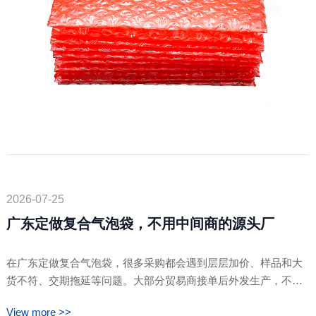
2026-07-25
广东定做复合气泡袋，不用中间商的源头厂
在广东定做复合气泡袋，很多采购都会遇到层层加价、样品和大
货不符、交期拖延等问题。大部分贸易商接单后外发生产，不仅
价格高，品质也难以把控。卓文包装是位于东莞虎门的实体源头
View more >>
工厂，全程自主生产复合气泡袋，没有中间商赚差价。支持加