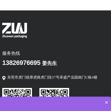
服务热线
13826976695
姜先生
东莞市虎门镇厚虎路虎门段37号承盛产业园南门C栋4楼
×