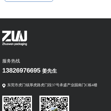
服务热线
13826976695
姜先生
东莞市虎门镇厚虎路虎门段37号承盛产业园南门C栋4楼