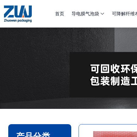
首页
导电膜气泡袋
可降解纤维

产品分类