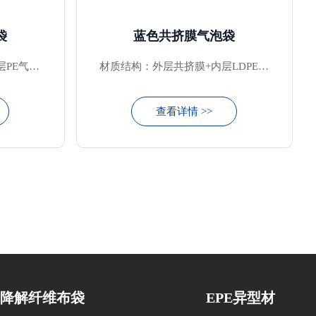
袋
蓝色共挤膜气泡袋
层PE气泡
材质结构：外层共挤膜+内层LDPE气
泡膜
查看详情 >>
降解纤维布袋
EPE异型材