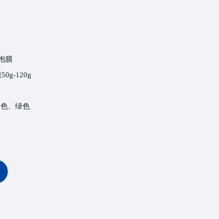
泡膜
g-120g
灰色、绿色