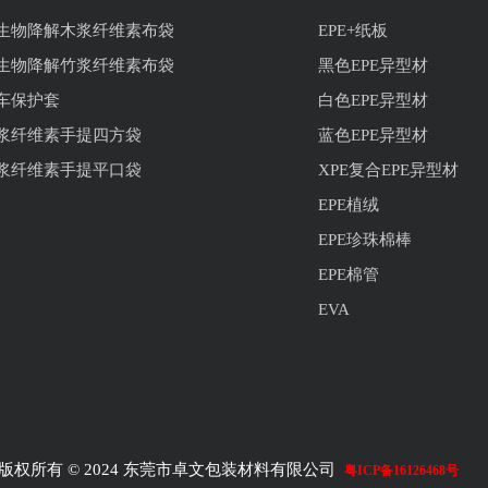
生物降解木浆纤维素布袋
EPE+纸板
生物降解竹浆纤维素布袋
黑色EPE异型材
车保护套
白色EPE异型材
浆纤维素手提四方袋
蓝色EPE异型材
浆纤维素手提平口袋
XPE复合EPE异型材
EPE植绒
EPE珍珠棉棒
EPE棉管
EVA
版权所有 © 2024 东莞市卓文包装材料有限公司
粤ICP备16126468号