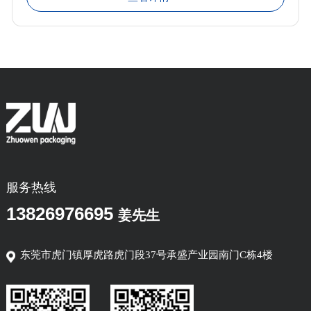
服务热线
13826976695
姜先生
东莞市虎门镇厚虎路虎门段37号承盛产业园南门C栋4楼